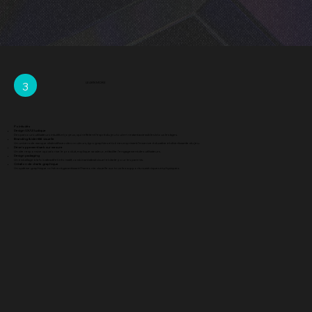
3
LEARN MORE
Points clés
Design UX/UI ludique
Des parcours utilisateurs intuitifs et joyeux, qui reflètent l’esprit du jeu tout en restant accessibles à tous les âges.
Branding & identité visuelle
Un univers de marque distinctif avec des couleurs, typographies et icônes exprimant l’essence éducative et divertissante du jeu.
Développement web sur mesure
Un site responsive qui valorise le produit, explique sa valeur, et facilite l’engagement des utilisateurs.
Design packaging
Un emballage à la fois attractif et informatif, combinant attrait visuel et clarté pour les parents.
Création de charte graphique
Un système graphique cohérent garantissant l’harmonie visuelle sur tous les supports numériques et physiques.