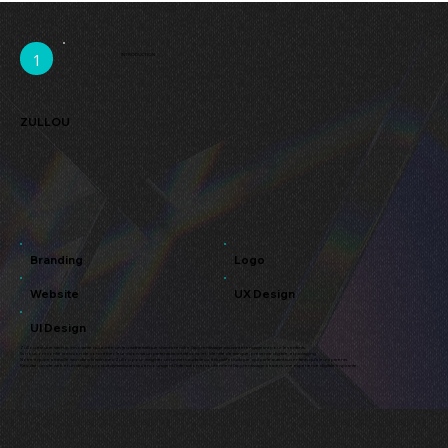
1
INTRODUCTION
ZULLOU
Branding
Logo
Website
UX Design
UI Design
Zullou est une start-up innovante qui a créé un jeu mathématique visant à rendre l’apprentissage amusant et engageant pour les enfants.
Ils nous ont confié la mission de concrétiser leur vision via un partenariat créatif complet : identité de marque, présence digitale, et packaging.
Notre équipe a travaillé main dans la main avec Zullou pour imaginer un univers audacieux, éducatif et ludique, qui parle autant aux enfants qu’à leurs parents.
Résultat : un site web et un design produit dynamiques qui encouragent l’interaction et soutiennent l’apprentissage à travers une expérience digitale inspirante.