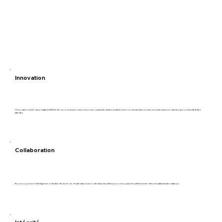
Innovation
L'innovation est le cœur battant d'ALEIA. Nous nous épanouissons en repoussant les limites créatives et en concevant des solutions numériques novatrices qui vont au-delà des
attentes.
Collaboration
Nous croyons en l'intelligence collective. Notre force réside dans l'union de diverses idées pour résoudre les défis et créer des résultats transformateurs.