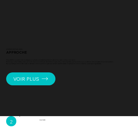
AGENCE DIGITALE ALEIA
APPROCHE
Chez ALEIA, nous abordons chaque projet avec un état d'esprit ancré dans l'innovation et la profondeur.
Notre approche est façonnée par votre vision, enrichie par des technologies de pointe et guidée par la précision pour délivrer des résultats réels et mesurables.
Nous privilégions la collaboration, l'itération et le succès à long terme, transformant les défis complexes en une croissance numérique significative.
VOIR PLUS
2
CULTURE