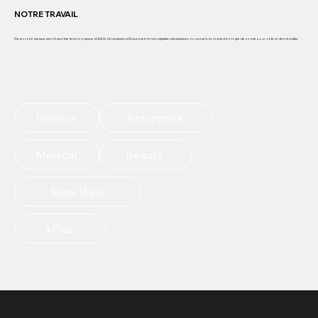
NOTRE TRAVAIL
Élevez votre marque avec l'expertise technologique d'ALEIA. Des analyses d'IA aux expériences digitales dynamiques, nous exploitons la technologie de pointe pour obtenir des résultats.
EXPLOREZ PLUS
Finance
Entreprise
Médical
Beauté
Sites Web
&Plus