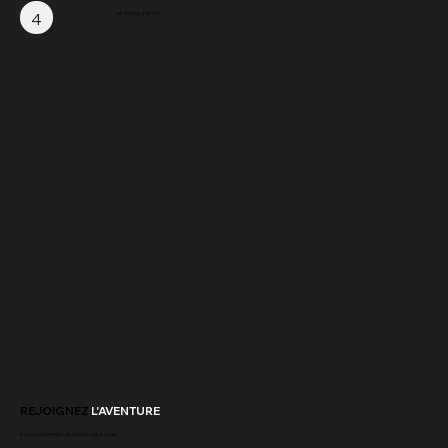
4
REJOIGNEZ-NOUS
REJOIGNEZ
L'AVENTURE
À QUOI RESSEMBLE LE TRAVAIL CHEZ ALEIA