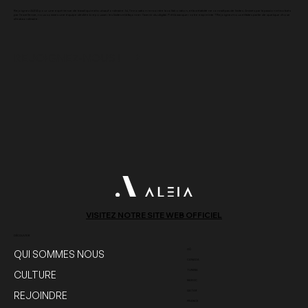
Rejoignez ALEIA pour une expérience de travail qui est tout sauf ordinaire. Ici, l'innovation rencontre la collaboration, et la créativité ne connaît pas de limites. Animés par la passion et motivés
par l'excellence, nous sommes une équipe dédiée à repousser les limites et à façonner l'avenir du digital. Prêt à marquer votre empreinte ? Rejoignez-nous et faites partie de quelque chose
d'extraordinaire.
REJOIGNEZ-NOUS !
VISITEZ NOTRE SITE WEB OFFICIEL
DÉCOUVRIR
OÙ
QUI SOMMES NOUS
CANADA
TUNISIA
CULTURE
MAROC
QATAR
REJOINDRE
FRANCE